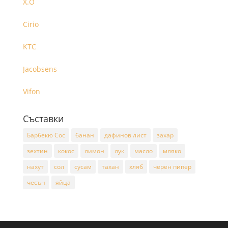
X.O
Cirio
KTC
Jacobsens
Vifon
Съставки
Барбекю Сос
банан
дафинов лист
захар
зехтин
кокос
лимон
лук
масло
мляко
нахут
сол
сусам
тахан
хляб
черен пипер
чесън
яйца