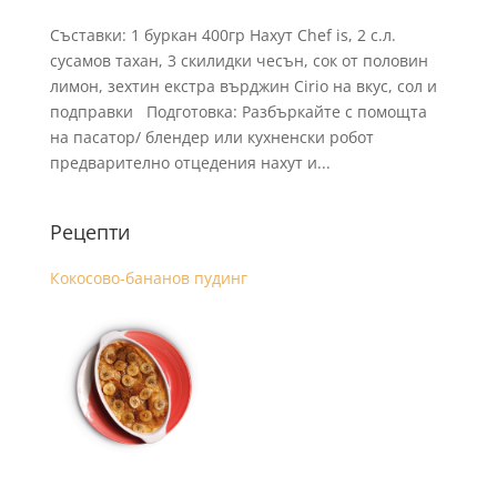
Съставки: 1 буркан 400гр Нахут Chef is, 2 с.л.
сусамов тахан, 3 скилидки чесън, сок от половин
лимон, зехтин екстра върджин Cirio на вкус, сол и
подправки Подготовка: Разбъркайте с помощта
на пасатор/ блендер или кухненски робот
предварително отцедения нахут и...
Рецепти
Кокосово-бананов пудинг