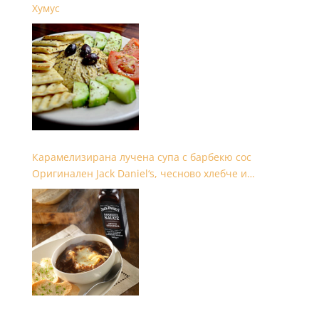
Хумус
Карамелизирана лучена супа с барбекю сос
Оригинален Jack Daniel‘s, чесново хлебче и
моцарела