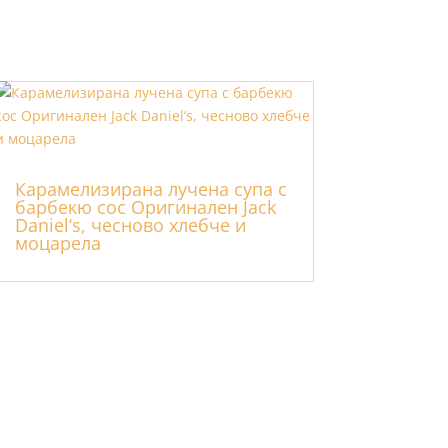
Карамелизирана лучена супа с
барбекю сос Оригинален Jack
Daniel‘s, чесново хлебче и
моцарела